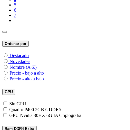
5
6
7
Ordenar por
Destacado
Novedades
Nombre (A-Z)
Precio - bajo a alto
Precio - alto a bajo
GPU
Sin GPU
Quadro P400 2GB GDDR5
GPU Nvidia 30HX 6G IA Criptografía
Ram DDR4 Extra