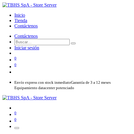
Inicio
Tienda
Contáctenos
Contáctenos
Iniciar sesión
0
0
Envío express con stock inmediato
Garantía de 3 a 12 meses
Equipamiento datacenter potenciado
0
0