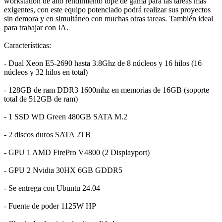
workstation de alto rendimiento tope de gama para las tareas más
exigentes, con este equipo potenciado podrá realizar sus proyectos
sin demora y en simultáneo con muchas otras tareas. También ideal
para trabajar con IA.
Características:
- Dual Xeon E5-2690 hasta 3.8Ghz de 8 núcleos y 16 hilos (16
núcleos y 32 hilos en total)
- 128GB de ram DDR3 1600mhz en memorias de 16GB (soporte
total de 512GB de ram)
- 1 SSD WD Green 480GB SATA M.2
- 2 discos duros SATA 2TB
- GPU 1 AMD FirePro V4800 (2 Displayport)
- GPU 2 Nvidia 30HX 6GB GDDR5
- Se entrega con Ubuntu 24.04
- Fuente de poder 1125W HP