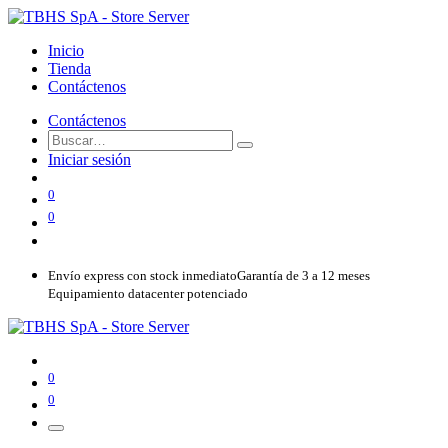
Inicio
Tienda
Contáctenos
Contáctenos
Iniciar sesión
0
0
Envío express con stock inmediato
Garantía de 3 a 12 meses
Equipamiento datacenter potenciado
0
0