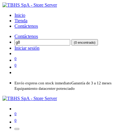
Inicio
Tienda
Contáctenos
Contáctenos
(0 encontrado)
Iniciar sesión
0
0
Envío express con stock inmediato
Garantía de 3 a 12 meses
Equipamiento datacenter potenciado
0
0