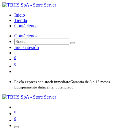
Inicio
Tienda
Contáctenos
Contáctenos
Iniciar sesión
0
0
Envío express con stock inmediato
Garantía de 3 a 12 meses
Equipamiento datacenter potenciado
0
0