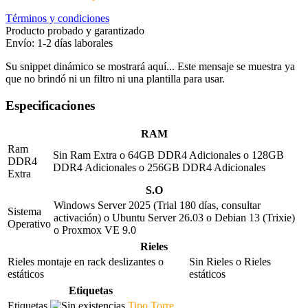
Términos y condiciones
Producto probado y garantizado
Envío: 1-2 días laborales
Su snippet dinámico se mostrará aquí... Este mensaje se muestra ya
que no brindó ni un filtro ni una plantilla para usar.
Especificaciones
RAM
Ram
Sin Ram Extra
o
64GB DDR4 Adicionales
o
128GB
DDR4
DDR4 Adicionales
o
256GB DDR4 Adicionales
Extra
S.O
Windows Server 2025 (Trial 180 días, consultar
Sistema
activación)
o
Ubuntu Server 26.03
o
Debian 13 (Trixie)
Operativo
o
Proxmox VE 9.0
Rieles
Rieles montaje en rack deslizantes o
Sin Rieles
o
Rieles
estáticos
estáticos
Etiquetas
Etiquetas
Tipo Torre