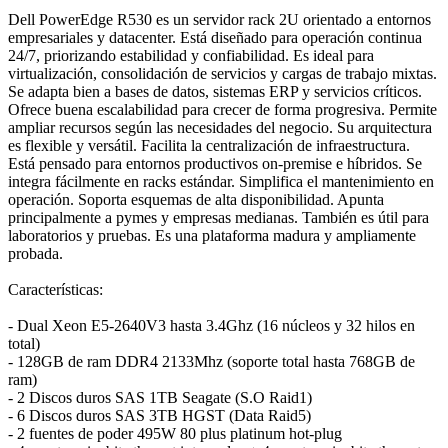
Dell PowerEdge R530 es un servidor rack 2U orientado a entornos
empresariales y datacenter. Está diseñado para operación continua
24/7, priorizando estabilidad y confiabilidad. Es ideal para
virtualización, consolidación de servicios y cargas de trabajo mixtas.
Se adapta bien a bases de datos, sistemas ERP y servicios críticos.
Ofrece buena escalabilidad para crecer de forma progresiva. Permite
ampliar recursos según las necesidades del negocio. Su arquitectura
es flexible y versátil. Facilita la centralización de infraestructura.
Está pensado para entornos productivos on-premise e híbridos. Se
integra fácilmente en racks estándar. Simplifica el mantenimiento en
operación. Soporta esquemas de alta disponibilidad. Apunta
principalmente a pymes y empresas medianas. También es útil para
laboratorios y pruebas. Es una plataforma madura y ampliamente
probada.
Características:
- Dual Xeon E5-2640V3 hasta 3.4Ghz (16 núcleos y 32 hilos en
total)
- 128GB de ram DDR4 2133Mhz (soporte total hasta 768GB de
ram)
- 2 Discos duros SAS 1TB Seagate (S.O Raid1)
- 6 Discos duros SAS 3TB HGST (Data Raid5)
- 2 fuentes de poder 495W 80 plus platinum hot-plug