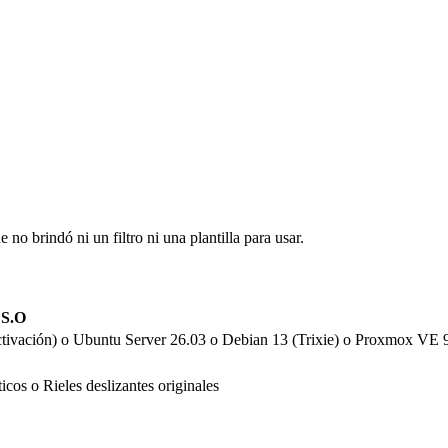
no brindó ni un filtro ni una plantilla para usar.
S.O
tivación)
o
Ubuntu Server 26.03
o
Debian 13 (Trixie)
o
Proxmox VE 9
ticos
o
Rieles deslizantes originales