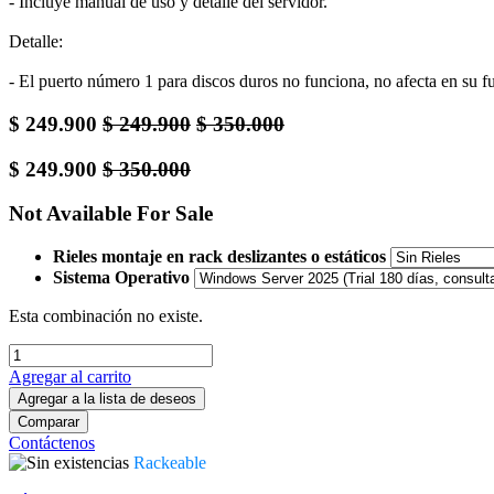
- Incluye manual de uso y detalle del servidor.
Detalle:
- El puerto número 1 para discos duros no funciona, no afecta en su f
$
249.900
$
249.900
$
350.000
$
249.900
$
350.000
Not Available For Sale
Rieles montaje en rack deslizantes o estáticos
Sistema Operativo
Esta combinación no existe.
Agregar al carrito
Agregar a la lista de deseos
Comparar
Contáctenos
Rackeable