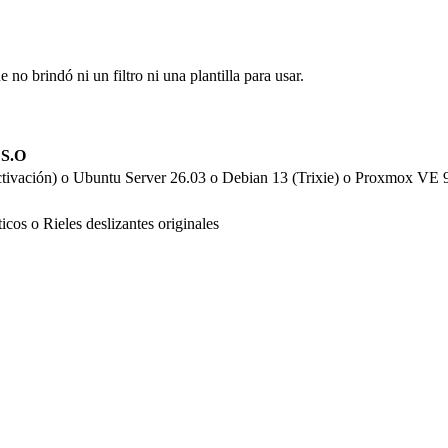
no brindó ni un filtro ni una plantilla para usar.
S.O
tivación)
o
Ubuntu Server 26.03
o
Debian 13 (Trixie)
o
Proxmox VE 9
ticos
o
Rieles deslizantes originales