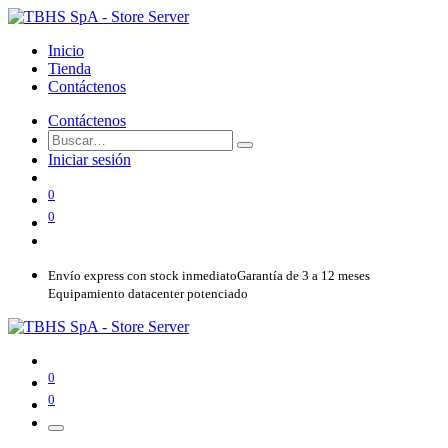
Inicio
Tienda
Contáctenos
Contáctenos
Iniciar sesión
0
0
Envío express con stock inmediato
Garantía de 3 a 12 meses
Equipamiento datacenter potenciado
0
0