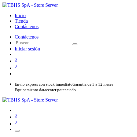
Inicio
Tienda
Contáctenos
Contáctenos
Iniciar sesión
0
0
Envío express con stock inmediato
Garantía de 3 a 12 meses
Equipamiento datacenter potenciado
0
0