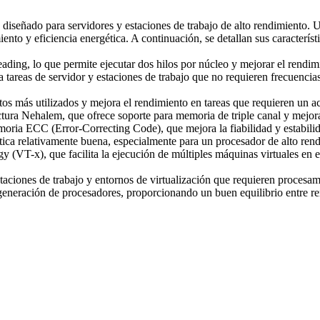
diseñado para servidores y estaciones de trabajo de alto rendimiento. 
to y eficiencia energética. A continuación, se detallan sus característi
ading, lo que permite ejecutar dos hilos por núcleo y mejorar el rendimi
tareas de servidor y estaciones de trabajo que no requieren frecuencia
os más utilizados y mejora el rendimiento en tareas que requieren un a
ura Nehalem, que ofrece soporte para memoria de triple canal y mejora
 ECC (Error-Correcting Code), que mejora la fiabilidad y estabilidad 
ca relativamente buena, especialmente para un procesador de alto rendi
 (VT-x), que facilita la ejecución de múltiples máquinas virtuales en e
taciones de trabajo y entornos de virtualización que requieren procesam
 generación de procesadores, proporcionando un buen equilibrio entre 