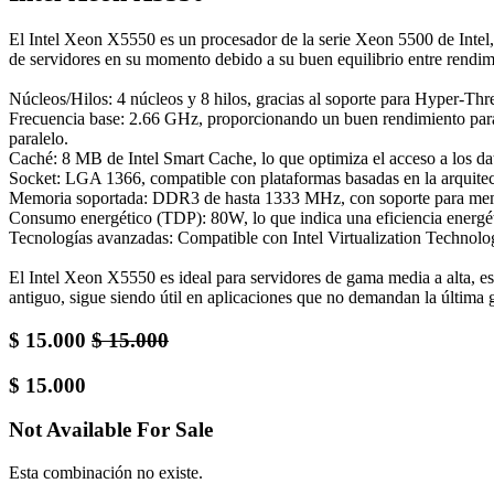
El Intel Xeon X5550 es un procesador de la serie Xeon 5500 de Intel, 
de servidores en su momento debido a su buen equilibrio entre rendimien
Núcleos/Hilos: 4 núcleos y 8 hilos, gracias al soporte para Hyper-Thre
Frecuencia base: 2.66 GHz, proporcionando un buen rendimiento para 
paralelo.
Caché: 8 MB de Intel Smart Cache, lo que optimiza el acceso a los dat
Socket: LGA 1366, compatible con plataformas basadas en la arquitect
Memoria soportada: DDR3 de hasta 1333 MHz, con soporte para memoria
Consumo energético (TDP): 80W, lo que indica una eficiencia energéti
Tecnologías avanzadas: Compatible con Intel Virtualization Technology
El Intel Xeon X5550 es ideal para servidores de gama media a alta, es
antiguo, sigue siendo útil en aplicaciones que no demandan la última
$
15.000
$
15.000
$
15.000
Not Available For Sale
Esta combinación no existe.