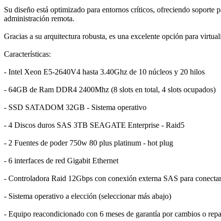
Su diseño está optimizado para entornos críticos, ofreciendo sopor
administración remota.
Gracias a su arquitectura robusta, es una excelente opción para virt
Características:
- Intel Xeon E5-2640V4 hasta 3.40Ghz de 10 núcleos y 20 hilos
- 64GB de Ram DDR4 2400Mhz (8 slots en total, 4 slots ocupados)
- SSD SATADOM 32GB - Sistema operativo
- 4 Discos duros SAS 3TB SEAGATE Enterprise - Raid5
- 2 Fuentes de poder 750w 80 plus platinum - hot plug
- 6 interfaces de red Gigabit Ethernet
- Controladora Raid 12Gbps con conexión externa SAS para conectar
- Sistema operativo a elección (seleccionar más abajo)
- Equipo reacondicionado con 6 meses de garantía por cambios o rep