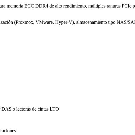
te para memoria ECC DDR4 de alto rendimiento, múltiples ranuras PCIe 
ualización (Proxmox, VMware, Hyper-V), almacenamiento tipo NAS/SAN, s
 DAS o lectoras de cintas LTO
araciones