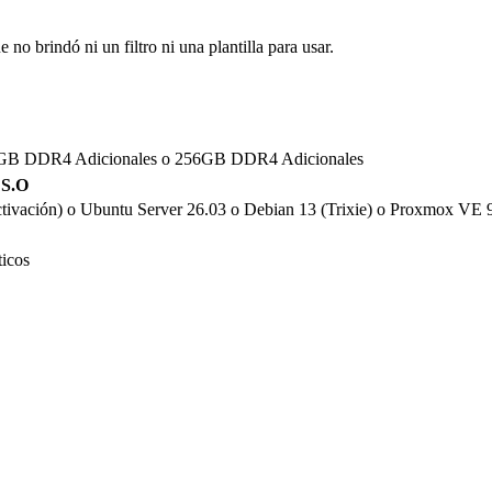
no brindó ni un filtro ni una plantilla para usar.
GB DDR4 Adicionales
o
256GB DDR4 Adicionales
S.O
tivación)
o
Ubuntu Server 26.03
o
Debian 13 (Trixie)
o
Proxmox VE 9
ticos