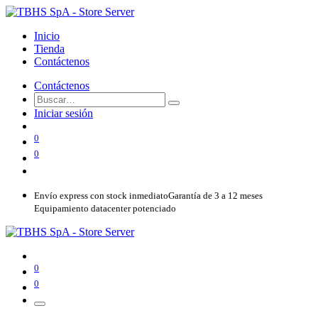
Inicio
Tienda
Contáctenos
Contáctenos
Iniciar sesión
0
0
Envío express con stock inmediato
Garantía de 3 a 12 meses
Equipamiento datacenter potenciado
0
0