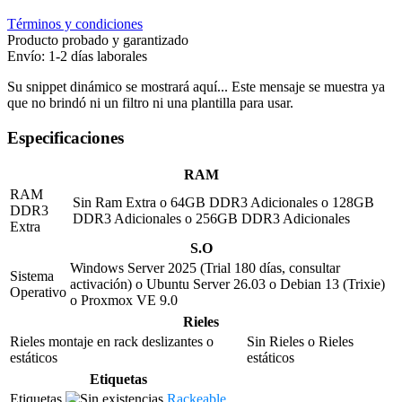
Términos y condiciones
Producto probado y garantizado
Envío: 1-2 días laborales
Su snippet dinámico se mostrará aquí... Este mensaje se muestra ya
que no brindó ni un filtro ni una plantilla para usar.
Especificaciones
RAM
RAM
Sin Ram Extra
o
64GB DDR3 Adicionales
o
128GB
DDR3
DDR3 Adicionales
o
256GB DDR3 Adicionales
Extra
S.O
Windows Server 2025 (Trial 180 días, consultar
Sistema
activación)
o
Ubuntu Server 26.03
o
Debian 13 (Trixie)
Operativo
o
Proxmox VE 9.0
Rieles
Rieles montaje en rack deslizantes o
Sin Rieles
o
Rieles
estáticos
estáticos
Etiquetas
Etiquetas
Rackeable