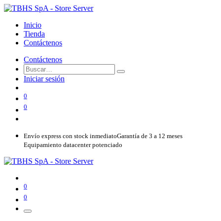
Inicio
Tienda
Contáctenos
Contáctenos
Iniciar sesión
0
0
Envío express con stock inmediato
Garantía de 3 a 12 meses
Equipamiento datacenter potenciado
0
0