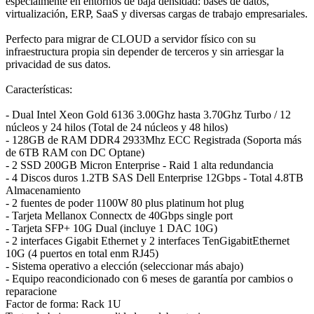
especialmente en entornos de baja densidad: bases de datos,
virtualización, ERP, SaaS y diversas cargas de trabajo empresariales.
Perfecto para migrar de CLOUD a servidor físico con su
infraestructura propia sin depender de terceros y sin arriesgar la
privacidad de sus datos.
Características:
- Dual Intel Xeon Gold 6136 3.00Ghz hasta 3.70Ghz Turbo / 12
núcleos y 24 hilos (Total de 24 núcleos y 48 hilos)
- 128GB de RAM DDR4 2933Mhz ECC Registrada (Soporta más
de 6TB RAM con DC Optane)
- 2 SSD 200GB Micron Enterprise - Raid 1 alta redundancia
- 4 Discos duros 1.2TB SAS Dell Enterprise 12Gbps - Total 4.8TB
Almacenamiento
- 2 fuentes de poder 1100W 80 plus platinum hot plug
- Tarjeta Mellanox Connectx de 40Gbps single port
- Tarjeta SFP+ 10G Dual (incluye 1 DAC 10G)
- 2 interfaces Gigabit Ethernet y 2 interfaces TenGigabitEthernet
10G (4 puertos en total enm RJ45)
- Sistema operativo a elección (seleccionar más abajo)
- Equipo reacondicionado con 6 meses de garantía por cambios o
reparacione
Factor de forma: Rack 1U