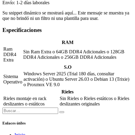
Envío: 1-2 días laborales
Su snippet dinámico se mostrará aquí... Este mensaje se muestra ya
que no brindó ni un filtro ni una plantilla para usar.
Especificaciones
RAM
Ram
Sin Ram Extra
o
64GB DDR4 Adicionales
o
128GB
DDR4
DDR4 Adicionales
o
256GB DDR4 Adicionales
Extra
S.O
Windows Server 2025 (Trial 180 días, consultar
Sistema
activación)
o
Ubuntu Server 26.03
o
Debian 13 (Trixie)
Operativo
o
Proxmox VE 9.0
Rieles
Rieles montaje en rack
Sin Rieles
o
Rieles estáticos
o
Rieles
deslizantes o estáticos
deslizantes originales
Enlaces útiles
Inicio