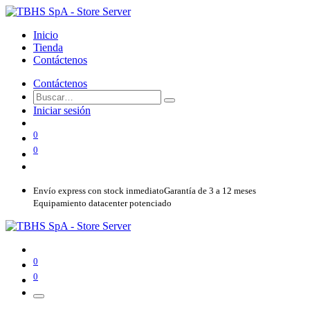
Inicio
Tienda
Contáctenos
Contáctenos
Iniciar sesión
0
0
Envío express con stock inmediato
Garantía de 3 a 12 meses
Equipamiento datacenter potenciado
0
0